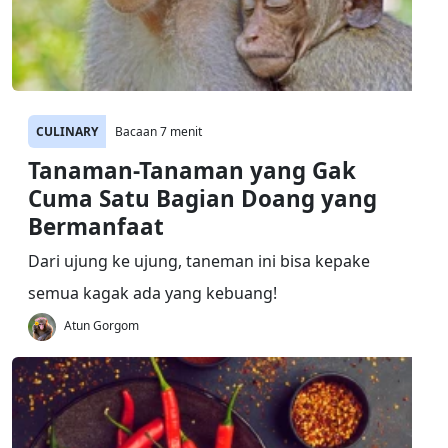
CULINARY
Bacaan 7 menit
Tanaman-Tanaman yang Gak
Cuma Satu Bagian Doang yang
Bermanfaat
Dari ujung ke ujung, taneman ini bisa kepake
semua kagak ada yang kebuang!
Atun Gorgom