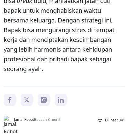
bisa
break
dulu, manfaatkan jatah cuti
bapak untuk menghabiskan waktu
bersama keluarga. Dengan strategi ini,
Bapak bisa mengurangi stres di tempat
kerja dan menciptakan keseimbangan
yang lebih harmonis antara kehidupan
profesional dan pribadi bapak sebagai
seorang ayah.
Jamal Robot
Bacaan 3 menit
Dilihat : 841