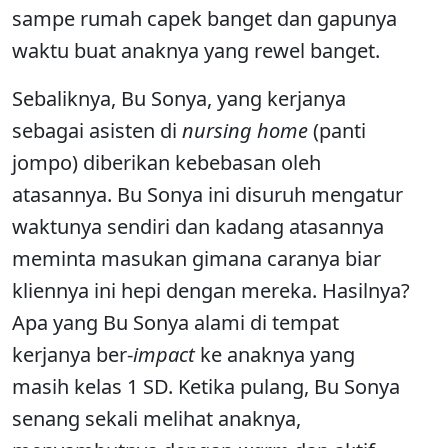
sampe rumah capek banget dan gapunya
waktu buat anaknya yang rewel banget.
Sebaliknya, Bu Sonya, yang kerjanya
sebagai asisten di
nursing home
(panti
jompo) diberikan kebebasan oleh
atasannya. Bu Sonya ini disuruh mengatur
waktunya sendiri dan kadang atasannya
meminta masukan gimana caranya biar
kliennya ini hepi dengan mereka. Hasilnya?
Apa yang Bu Sonya alami di tempat
kerjanya ber-
impact
ke anaknya yang
masih kelas 1 SD. Ketika pulang, Bu Sonya
senang sekali melihat anaknya,