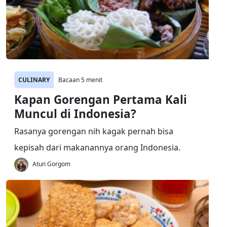
CULINARY
Bacaan 5 menit
Kapan Gorengan Pertama Kali
Muncul di Indonesia?
Rasanya gorengan nih kagak pernah bisa
kepisah dari makanannya orang Indonesia.
Atun Gorgom