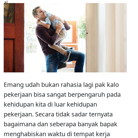
Emang udah bukan rahasia lagi pak kalo
pekerjaan bisa sangat berpengaruh pada
kehidupan kita di luar kehidupan
pekerjaan. Secara tidak sadar ternyata
bagaimana dan seberapa banyak bapak
menghabiskan waktu di tempat kerja