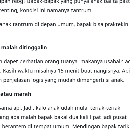
an reog? Bapak-bapak yang punya anak balita past
enting, kondisi ini namanya tantrum.
 anak tantrum di depan umum, bapak bisa praktekin 
 malah ditinggalin
 dapet perhatian orang tuanya, makanya usahain a
 Kasih waktu misalnya 15 menit buat nangisnya. Abi
h penjelasan logis yang mudah dimengerti si anak.
k atau marah
ama api. Jadi, kalo anak udah mulai teriak-teriak,
ang ada malah bapak bakal dua kali lipat jadi pusat
ng berantem di tempat umum. Mendingan bapak tarik