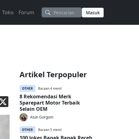
Toko
Forum
Masuk
Artikel Terpopuler
OTHER
Bacaan 4 menit
8 Rekomendasi Merk
Sparepart Motor Terbaik
Selain OEM
Atun Gorgom
OTHER
Bacaan 5 menit
100 Jokes Bapak Bapak Receh