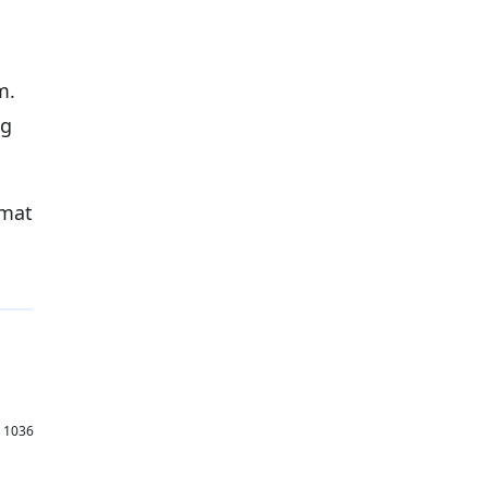
m.
ng
amat
: 1036