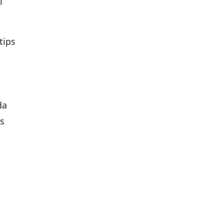
i
tips
da
s