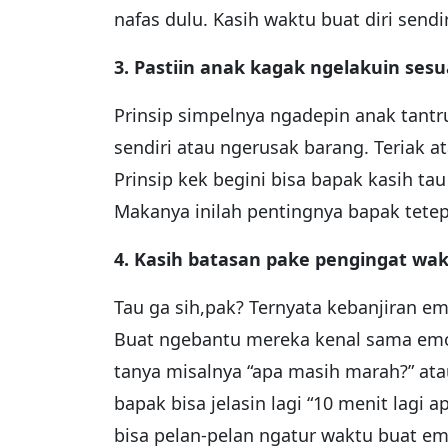
nafas dulu. Kasih waktu buat diri sen
3. Pastiin anak kagak ngelakuin ses
Prinsip simpelnya ngadepin anak tantru
sendiri atau ngerusak barang. Teriak a
Prinsip kek begini bisa bapak kasih t
Makanya inilah pentingnya bapak tete
4. Kasih batasan pake pengingat wa
Tau ga sih,pak? Ternyata kebanjiran e
Buat ngebantu mereka kenal sama emo
tanya misalnya “apa masih marah?” atau
bapak bisa jelasin lagi “10 menit lagi
bisa pelan-pelan ngatur waktu buat em