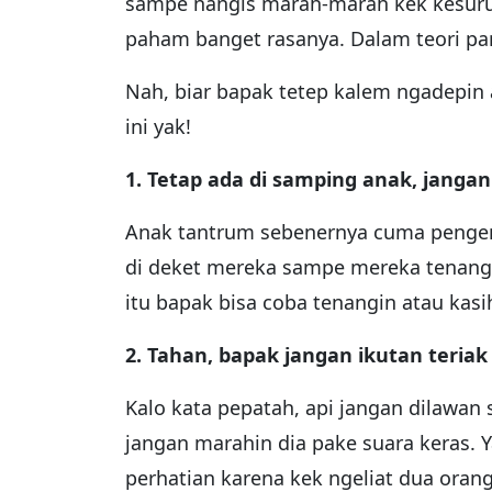
sampe nangis marah-marah kek kesurup
paham banget rasanya. Dalam teori par
Nah, biar bapak tetep kalem ngadepin
ini yak!
1. Tetap ada di samping anak, jangan
Anak tantrum sebenernya cuma pengen
di deket mereka sampe mereka tenang.
itu bapak bisa coba tenangin atau kasi
2. Tahan, bapak jangan ikutan teria
Kalo kata pepatah, api jangan dilawan s
jangan marahin dia pake suara keras. Y
perhatian karena kek ngeliat dua ora