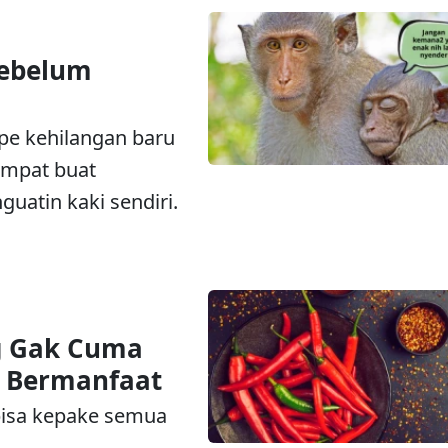
Sebelum
pe kehilangan baru
tempat buat
guatin kaki sendiri.
 Gak Cuma
g Bermanfaat
 bisa kepake semua