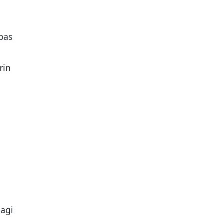
pas
rin
bagi