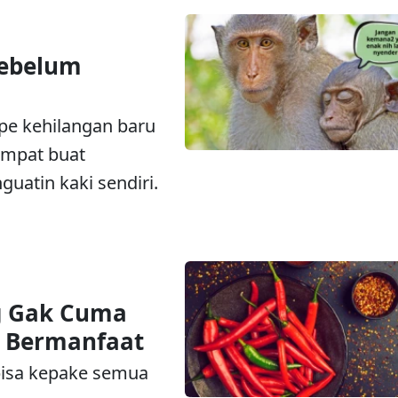
Sebelum
pe kehilangan baru
tempat buat
guatin kaki sendiri.
 Gak Cuma
g Bermanfaat
 bisa kepake semua