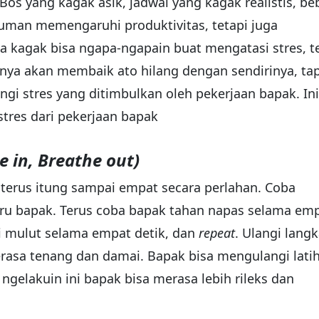
os yang kagak asik, jadwal yang kagak realistis, be
cuman memengaruhi produktivitas, tetapi juga
 kagak bisa ngapa-ngapain buat mengatasi stres, t
rnya akan membaik ato hilang dengan sendirinya, tap
gi stres yang ditimbulkan oleh pekerjaan bapak. Ini
stres dari pekerjaan bapak
e in, Breathe out)
terus itung sampai empat secara perlahan. Coba
ru bapak. Terus coba bapak tahan napas selama em
i mulut selama empat detik, dan
repeat
. Ulangi lang
erasa tenang dan damai. Bapak bisa mengulangi lati
 ngelakuin ini bapak bisa merasa lebih rileks dan