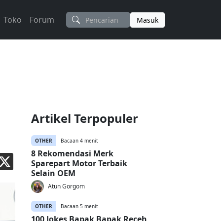
Toko
Forum
Masuk
Artikel Terpopuler
OTHER
Bacaan 4 menit
8 Rekomendasi Merk
Sparepart Motor Terbaik
Selain OEM
Atun Gorgom
OTHER
Bacaan 5 menit
100 Jokes Bapak Bapak Receh