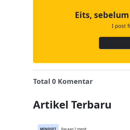
Eits, sebelum
I post 
Total 0 Komentar
Artikel Terbaru
MINDSET
Bacaan 2 menit