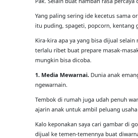
Pak. Selain buat nambah rasa percaya d
Yang paling sering ide kecetus sama or
itu puding, spageti, popcorn, kentang 
Kira-kira apa ya yang bisa dijual selain
terlalu ribet buat prepare masak-masak
mungkin bisa dicoba.
1. Media Mewarnai.
Dunia anak emang
ngewarnain.
Tembok di rumah juga udah penuh warn
ajarin anak untuk ambil peluang usaha 
Kalo keponakan saya cari gambar di goo
dijual ke temen-temennya buat diwarnai