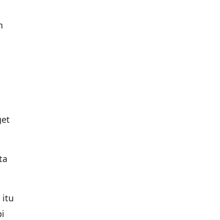
h
get
ta
 itu
pi