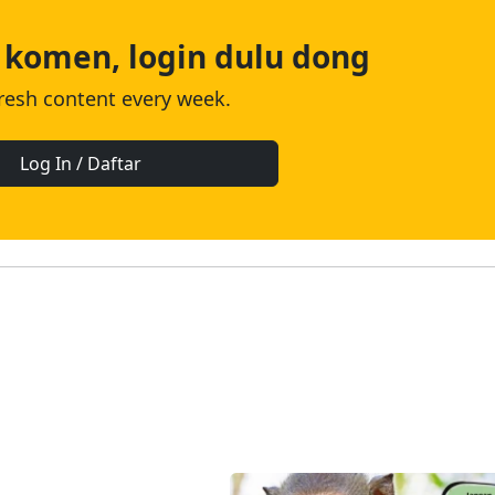
 komen, login dulu dong
fresh content every week.
Log In / Daftar