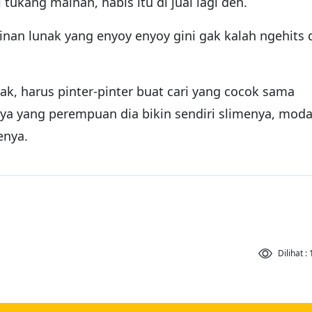
i tukang mainan, habis itu di jual lagi deh.
nan lunak yang enyoy enyoy gini gak kalah ngehits 
ak, harus pinter-pinter buat cari yang cocok sama
ya yang perempuan dia bikin sendiri slimenya, moda
enya.
Dilihat :