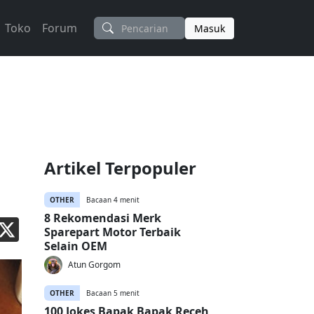
Toko
Forum
Masuk
Artikel Terpopuler
OTHER
Bacaan 4 menit
8 Rekomendasi Merk
Sparepart Motor Terbaik
Selain OEM
Atun Gorgom
OTHER
Bacaan 5 menit
100 Jokes Bapak Bapak Receh