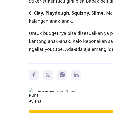
Stiker-stiker lucu gini bisa Bapak beli d
6. Clay, Playdough, Squishy, Slime.
Mai
kalangan anak-anak.
Untuk budgetnya bisa disesuaikan ya p
kantong anak-anak. Kalo keponakan sa
ngeliat youtube. Ada-ada aja emang id
Runa Aviena
Bacaan 3 menit