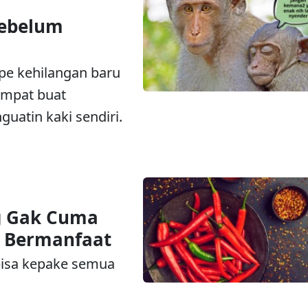
Sebelum
pe kehilangan baru
tempat buat
guatin kaki sendiri.
 Gak Cuma
g Bermanfaat
 bisa kepake semua