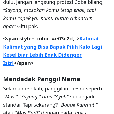
dulu. Jangan langsung protes! Coba bilang,
“Sayang, masakan kamu tetap enak, tapi
kamu capek ya? Kamu butuh dibantuin
apa?”
Gitu pak.
<span style="color: #e03e2d;">
Kalimat-
Kalimat yang Bisa Bapak Pilih Kalo Lagi
Kesel biar Lebih Enak Didenger
Istri
</span>
Mendadak Panggil Nama
Selama menikah, panggilan mesra seperti
"Mas," "Sayang," atau "Ayah"
sudah jadi
standar. Tapi sekarang?
"Bapak Rahmat "
atau
"Mas Budi"
dengan nada tegas.