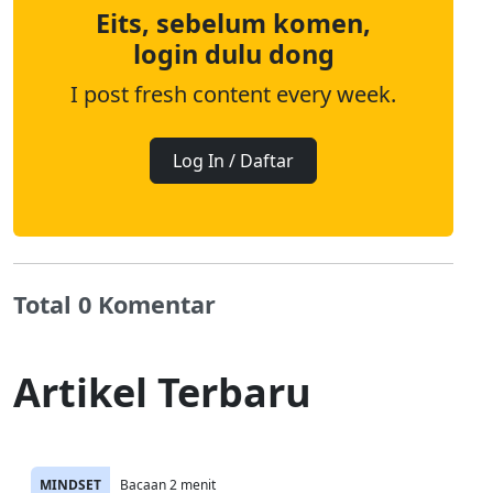
Eits, sebelum komen,
login dulu dong
I post fresh content every week.
Log In / Daftar
Total 0 Komentar
Artikel Terbaru
MINDSET
Bacaan 2 menit