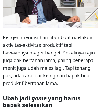
Pengen mengisi hari libur buat ngelakuin
aktivitas-aktivitas produktif tapi
bawaannya mager banget. Sekalinya rajin
juga gak bertahan lama, paling beberapa
menit juga udah males lagi. Tapi tenang
pak, ada cara biar keinginan bapak buat
produktif bertahan lama.
Ubah jadi
game
yang harus
bapak selesaikan