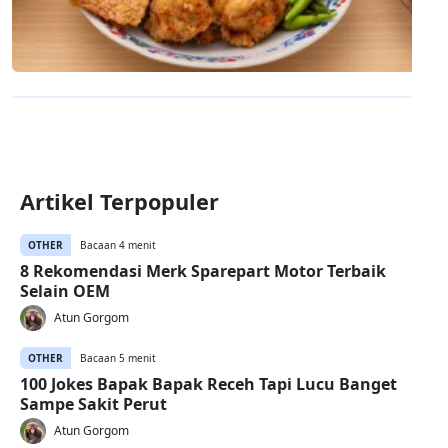
Artikel Terpopuler
OTHER
Bacaan 4 menit
8 Rekomendasi Merk Sparepart Motor Terbaik
Selain OEM
Atun Gorgom
OTHER
Bacaan 5 menit
100 Jokes Bapak Bapak Receh Tapi Lucu Banget
Sampe Sakit Perut
Atun Gorgom