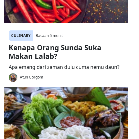
CULINARY
Bacaan 5 menit
Kenapa Orang Sunda Suka
Makan Lalab?
Apa emang dari zaman dulu cuma nemu daun?
Atun Gorgom