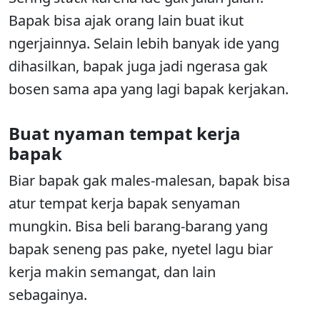
Bapak bisa ajak orang lain buat ikut
ngerjainnya. Selain lebih banyak ide yang
dihasilkan, bapak juga jadi ngerasa gak
bosen sama apa yang lagi bapak kerjakan.
Buat nyaman tempat kerja
bapak
Biar bapak gak males-malesan, bapak bisa
atur tempat kerja bapak senyaman
mungkin. Bisa beli barang-barang yang
bapak seneng pas pake, nyetel lagu biar
kerja makin semangat, dan lain
sebagainya.