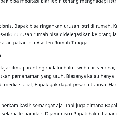
apak bisa meditasi biar lebih tenang menghadapi istri
bisnis, Bapak bisa ringankan urusan istri di rumah. K
r-syukur urusan rumah bisa didelegasikan ke orang la
y atau pakai jasa Asisten Rumah Tangga.
n
ajar ilmu parenting melalui buku, webinar, seminar,
tkan pemahaman yang utuh. Biasanya kalau hanya
i media sosial, Bapak gak dapat pesan utuhnya. Ha
perkara kasih semangat aja. Tapi juga gimana Bapa
selama kehamilan. Dijamin istri Bapak bakal bahag