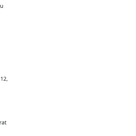
tu
12,
rat