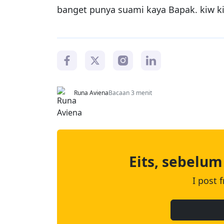
banget punya suami kaya Bapak. kiw k
Runa Aviena
Bacaan 3 menit
Eits, sebelum
I post 