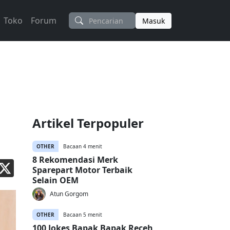
Toko
Forum
Masuk
Artikel Terpopuler
OTHER
Bacaan 4 menit
8 Rekomendasi Merk
Sparepart Motor Terbaik
Selain OEM
Atun Gorgom
OTHER
Bacaan 5 menit
100 Jokes Bapak Bapak Receh