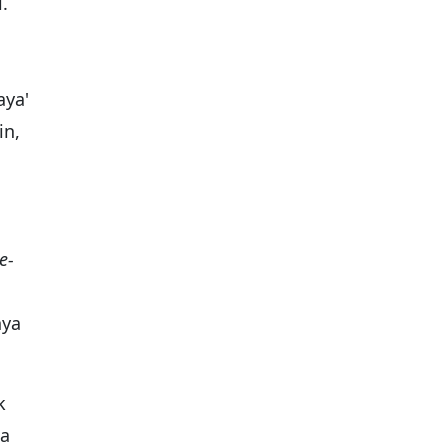
.
aya'
in,
e-
nya
k
ia