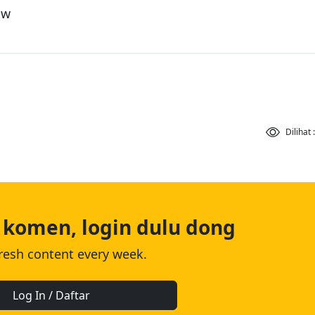
iw
Dilihat 
 komen, login dulu dong
fresh content every week.
Log In / Daftar