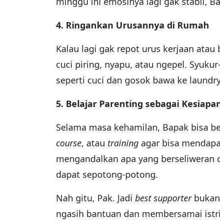
minggu ini emosinya lagi gak stabil, B
4. Ringankan Urusannya di Rumah
Kalau lagi gak repot urus kerjaan atau 
cuci piring, nyapu, atau ngepel. Syuku
seperti cuci dan gosok bawa ke laundr
5. Belajar Parenting sebagai Kesiapa
Selama masa kehamilan, Bapak bisa bel
course
, atau
training
agar bisa mendapa
mengandalkan apa yang berseliweran d
dapat sepotong-potong.
Nah gitu, Pak. Jadi
best supporter
bukan 
ngasih bantuan dan membersamai istri 