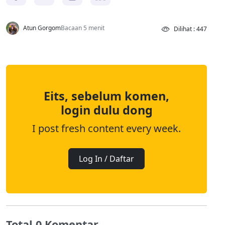
Atun Gorgom
Bacaan 5 menit
Dilihat : 447
Eits, sebelum komen,
login dulu dong
I post fresh content every week.
Log In / Daftar
Total 0 Komentar