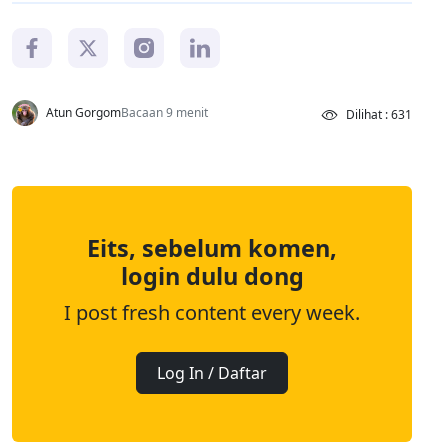
Atun Gorgom
Bacaan 9 menit
Dilihat : 631
Eits, sebelum komen,
login dulu dong
I post fresh content every week.
Log In / Daftar