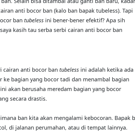
an. Selain bisa ditambal atau ganti ban baru, kada
iran anti bocor ban (kalo ban bapak tubeless). Tapi
 bocor ban
tubeless
ini bener-bener efektif? Apa sih
saya kasih tau serba serbi cairan anti bocor ban
ri cairan anti bocor ban
tubeless
ini adalah ketika ada
r ke bagian yang bocor tadi dan menambal bagian
n ini akan berusaha meredam bagian yang bocor
ng secara drastis.
dimana ban kita akan mengalami kebocoran. Bapak b
tol, di jalanan perumahan, atau di tempat lainnya.