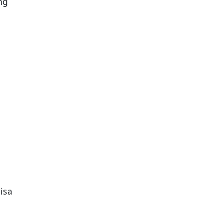
ng
isa