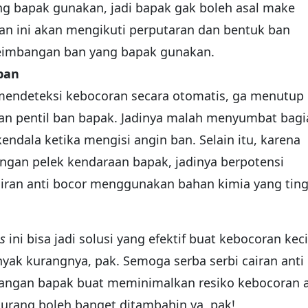
g bapak gunakan, jadi bapak gak boleh asal make
cairan ini akan mengikuti perputaran dan bentuk ban
eimbangan ban yang bapak gunakan.
ban
 mendeteksi kebocoran secara otomatis, ga menutup
gian pentil ban bapak. Jadinya malah menyumbat bag
ndala ketika mengisi angin ban. Selain itu, karena
engan pelek kendaraan bapak, jadinya berpotensi
airan anti bocor menggunakan bahan kimia yang tin
s
ini bisa jadi solusi yang efektif buat kebocoran keci
nyak kurangnya, pak. Semoga serba serbi cairan anti
mbangan bapak buat meminimalkan resiko kebocoran 
kurang boleh banget ditambahin ya, pak!