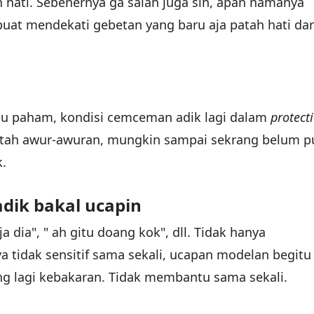
 hati. Sebenernya ga salah juga sih, apan namanya
s buat mendekati gebetan yang baru aja patah hati dar
udu paham, kondisi cemceman adik lagi dalam
protect
atah awur-awuran, mungkin sampai sekrang belum p
k.
adik bakal ucapin
ja dia", " ah gitu doang kok", dll. Tidak hanya
a tidak sensitif sama sekali, ucapan modelan begitu
ng lagi kebakaran. Tidak membantu sama sekali.