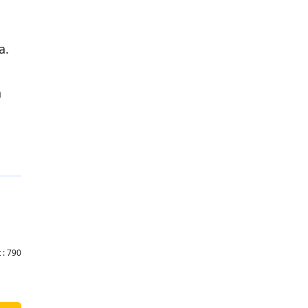
a.
a
t : 790