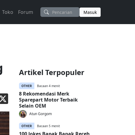
Toko
Forum
Masuk
g
Artikel Terpopuler
OTHER
Bacaan 4 menit
8 Rekomendasi Merk
Sparepart Motor Terbaik
Selain OEM
Atun Gorgom
OTHER
Bacaan 5 menit
100 Jokes Bapak Bapak Receh