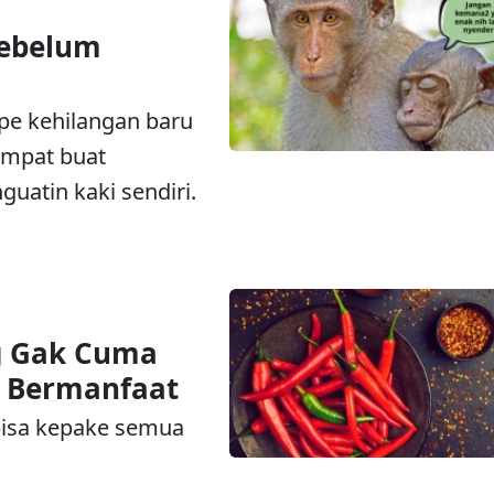
Sebelum
pe kehilangan baru
tempat buat
guatin kaki sendiri.
 Gak Cuma
g Bermanfaat
 bisa kepake semua