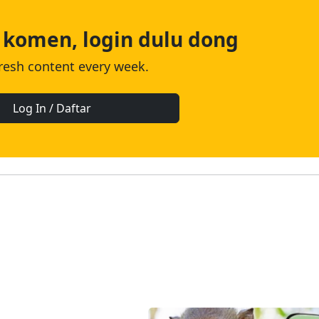
 komen, login dulu dong
fresh content every week.
Log In / Daftar