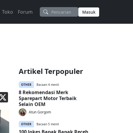
Toko
Forum
Masuk
Artikel Terpopuler
OTHER
Bacaan 4 menit
8 Rekomendasi Merk
Sparepart Motor Terbaik
Selain OEM
Atun Gorgom
OTHER
Bacaan 5 menit
100 Jokes Bapak Bapak Receh