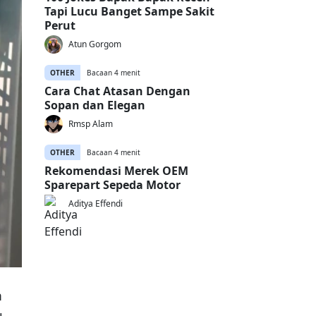
Tapi Lucu Banget Sampe Sakit
Perut
Atun Gorgom
OTHER
Bacaan 4 menit
Cara Chat Atasan Dengan
Sopan dan Elegan
Rmsp Alam
OTHER
Bacaan 4 menit
Rekomendasi Merek OEM
Sparepart Sepeda Motor
Aditya Effendi
m