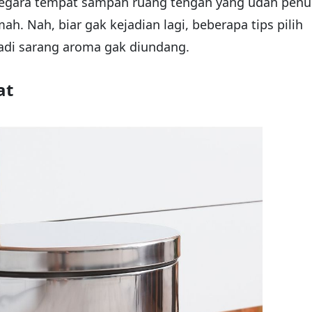
 gegara tempat sampah ruang tengah yang udah pen
h. Nah, biar gak kejadian lagi, beberapa tips pilih
jadi sarang aroma gak diundang.
at