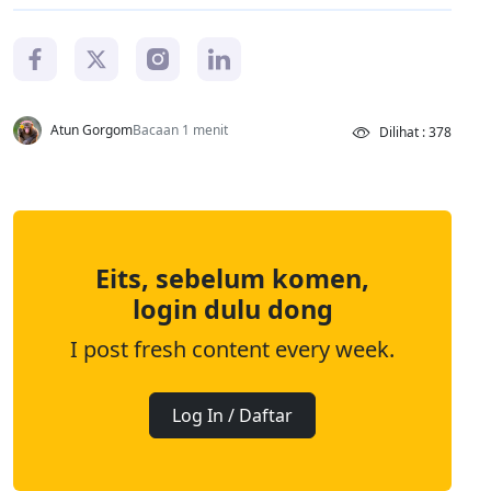
Atun Gorgom
Bacaan 1 menit
Dilihat : 378
Eits, sebelum komen,
login dulu dong
I post fresh content every week.
Log In / Daftar