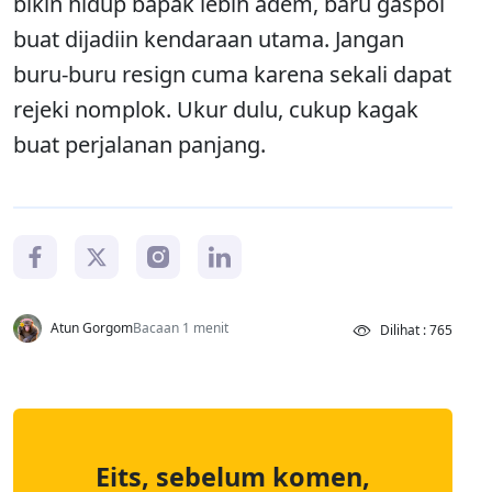
bikin hidup bapak lebih adem, baru gaspol
buat dijadiin kendaraan utama. Jangan
buru-buru resign cuma karena sekali dapat
rejeki nomplok. Ukur dulu, cukup kagak
buat perjalanan panjang.
Atun Gorgom
Bacaan 1 menit
Dilihat : 765
Eits, sebelum komen,