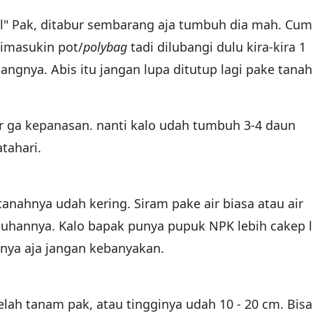
l" Pak, ditabur sembarang aja tumbuh dia mah. Cu
dimasukin pot/
polybag
tadi dilubangi dulu kira-kira 1
bangnya. Abis itu jangan lupa ditutup lagi pake tanah
r ga kepanasan. nanti kalo udah tumbuh 3-4 daun
tahari.
a tanahnya udah kering. Siram pake air biasa atau air
uhannya. Kalo bapak punya pupuk NPK lebih cakep l
pnya aja jangan kebanyakan.
elah tanam pak, atau tingginya udah 10 - 20 cm. Bisa