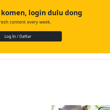
 komen, login dulu dong
fresh content every week.
Log In / Daftar