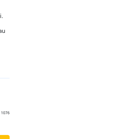
i.
au
: 1076