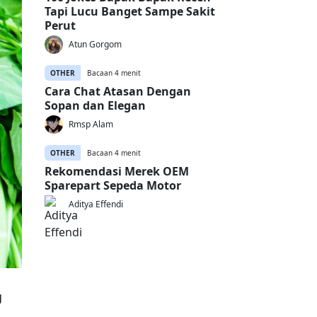
Tapi Lucu Banget Sampe Sakit
Perut
Atun Gorgom
OTHER
Bacaan 4 menit
Cara Chat Atasan Dengan
Sopan dan Elegan
Rmsp Alam
OTHER
Bacaan 4 menit
Rekomendasi Merek OEM
Sparepart Sepeda Motor
Aditya Effendi
g