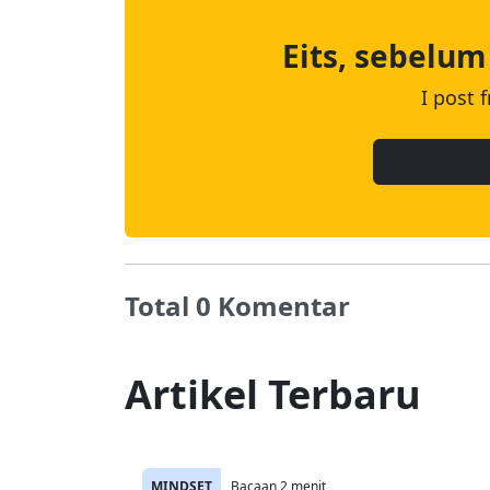
Eits, sebelum
I post 
Total 0 Komentar
Artikel Terbaru
MINDSET
Bacaan 2 menit