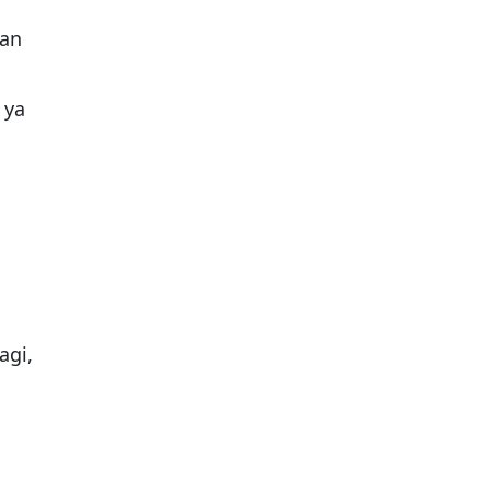
man
 ya
agi,