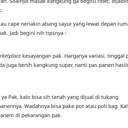
an. Soalnya masak kangkung ga begitu ribet, dijadii
k.
 atau cape neriakin abang sayur yang lewat depan rum
. Jadi begini nih tipsnya :
rketplace
kesayangan pak. Harganya variasi, tinggal p
a juga benih kangkung super, nanti pas panen hasil
a Pak, kalo bisa sih tanah yang dijual di tukang
 panennya. Wadahnya bisa pake pot atau poli bag. Ka
 nanem di pekarangan pak.