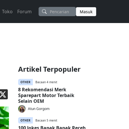
Toko
Forum
Masuk
Artikel Terpopuler
OTHER
Bacaan 4 menit
8 Rekomendasi Merk
Sparepart Motor Terbaik
Selain OEM
Atun Gorgom
OTHER
Bacaan 5 menit
100 Jokes Bapak Bapak Receh