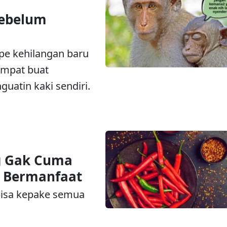
Sebelum
pe kehilangan baru
tempat buat
guatin kaki sendiri.
 Gak Cuma
g Bermanfaat
 bisa kepake semua