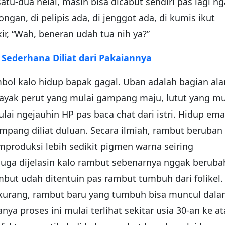
tu-dua helai, masih bisa dicabut sendiri pas lagi n
an, di pelipis ada, di jenggot ada, di kumis ikut
r, “Wah, beneran udah tua nih ya?”
Sederhana Diliat dari Pakaiannya
mbol kalo hidup bapak gagal. Uban adalah bagian al
kayak perut yang mulai gampang maju, lutut yang mu
lai ngejauhin HP pas baca chat dari istri. Hidup em
mpang diliat duluan. Secara ilmiah, rambut beruban
mproduksi lebih sedikit pigmen warna seiring
juga dijelasin kalo rambut sebenarnya nggak beruba
mbut udah ditentuin pas rambut tumbuh dari folikel.
rkurang, rambut baru yang tumbuh bisa muncul dal
nya proses ini mulai terlihat sekitar usia 30-an ke at