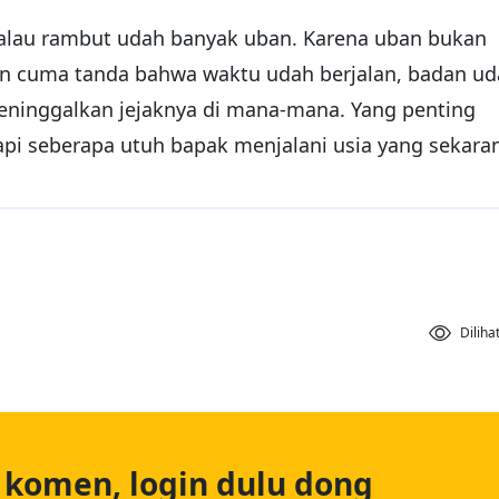
kalau rambut udah banyak uban. Karena uban bukan
an cuma tanda bahwa waktu udah berjalan, badan u
eninggalkan jejaknya di mana-mana. Yang penting
pi seberapa utuh bapak menjalani usia yang sekara
Diliha
 komen, login dulu dong