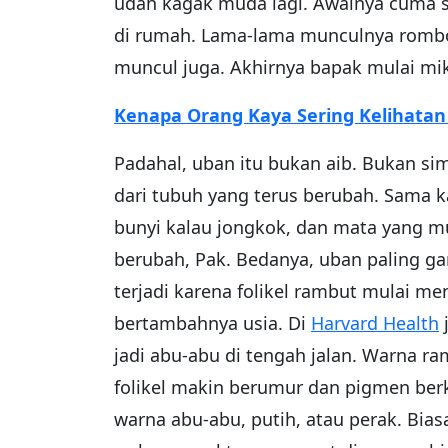
udah kagak muda lagi. Awalnya cuma sa
di rumah. Lama-lama munculnya rombong
muncul juga. Akhirnya bapak mulai miki
Kenapa Orang Kaya Sering Kelihatan 
Padahal, uban itu bukan aib. Bukan si
dari tubuh yang terus berubah. Sama 
bunyi kalau jongkok, dan mata yang mu
berubah, Pak. Bedanya, uban paling ga
terjadi karena folikel rambut mulai me
bertambahnya usia. Di
Harvard Health
jadi abu-abu di tengah jalan. Warna ra
folikel makin berumur dan pigmen be
warna abu-abu, putih, atau perak. Biasa