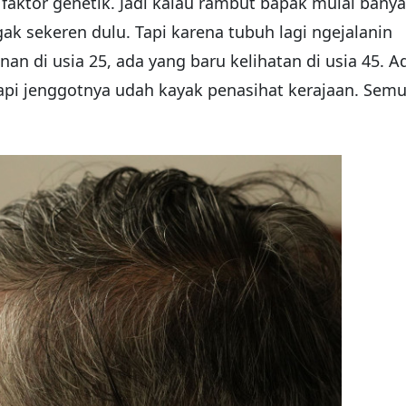
aktor genetik. Jadi kalau rambut bapak mulai bany
ak sekeren dulu. Tapi karena tubuh lagi ngejalanin
n di usia 25, ada yang baru kelihatan di usia 45. A
api jenggotnya udah kayak penasihat kerajaan. Sem