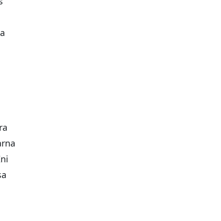
s
ga
ra
arna
ni
sa