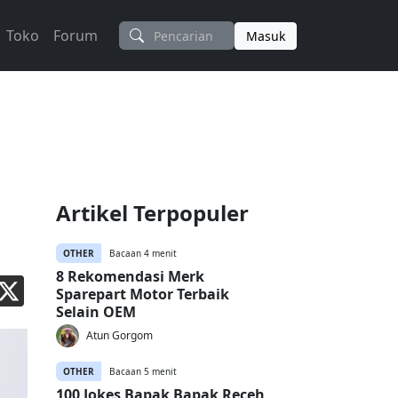
Toko
Forum
Masuk
Artikel Terpopuler
OTHER
Bacaan 4 menit
8 Rekomendasi Merk
Sparepart Motor Terbaik
Selain OEM
Atun Gorgom
OTHER
Bacaan 5 menit
100 Jokes Bapak Bapak Receh