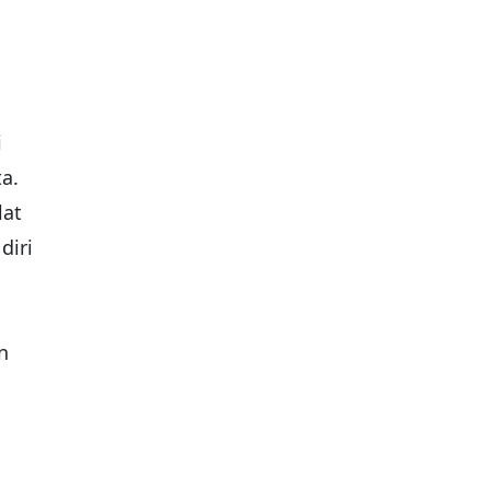
i
a.
lat
diri
n