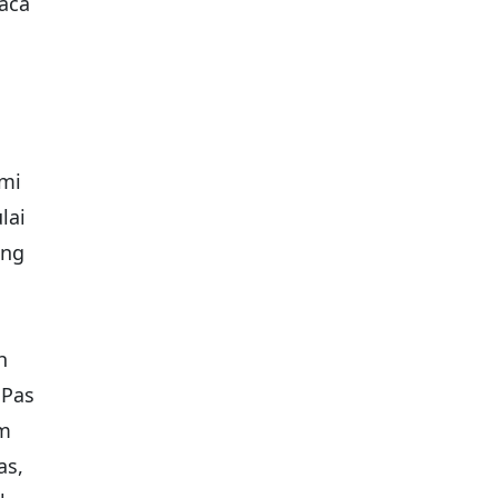
gaca
ami
lai
ang
h
 Pas
am
as,