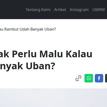
Tentang Kami
Artikel
Instagram
UMKM
lau Rambut Udah Banyak Uban?
k Perlu Malu Kalau
nyak Uban?