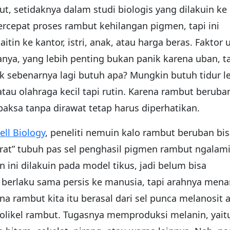
 setidaknya dalam studi biologis yang dilakuin ke
ercepat proses rambut kehilangan pigmen, tapi ini
tin ke kantor, istri, anak, atau harga beras. Faktor 
anya, yang lebih penting bukan panik karena uban, t
ak sebenarnya lagi butuh apa? Mungkin butuh tidur l
tau olahraga kecil tapi rutin. Karena rambut beruba
ipaksa tanpa dirawat tetap harus diperhatikan.
ell Biology
, peneliti nemuin kalo rambut beruban bi
urat” tubuh pas sel penghasil pigmen rambut ngalam
 ini dilakuin pada model tikus, jadi belum bisa
erlaku sama persis ke manusia, tapi arahnya mena
a rambut kita itu berasal dari sel punca melanosit 
 folikel rambut. Tugasnya memproduksi melanin, yait