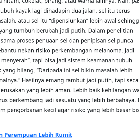
hitam, cokelat, pirang, atau warna lainnya. Nah, pa
buh kayak lagi dihadapin dua jalan, sel itu terus
alah, atau sel itu “dipensiunkan” lebih awal sehing
yang tumbuh berubah jadi putih. Dalam penelitian
n sama proses penuaan sel dan penipisan sel punca
ebantu nekan risiko perkembangan melanoma. Jadi
menyerah”, tapi bisa jadi sistem keamanan tubuh
ang bilang, “Daripada ini sel bikin masalah lebih
nalnya.” Hasilnya emang rambut jadi putih, tapi seca
kerusakan yang lebih aman. Lebih baik kehilangan w
rus berkembang jadi sesuatu yang lebih berbahaya. I
m pengorbanan kecil agar risiko yang lebih besar bi
an Perempuan Lebih Rumit