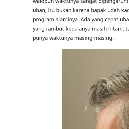
walopun waktunya sangat dipengaruhi f
uban, itu bukan karena bapak udah kag
program alaminya. Ada yang cepat ubana
yang rambut kepalanya masih hitam, t
punya waktunya masing-masing.