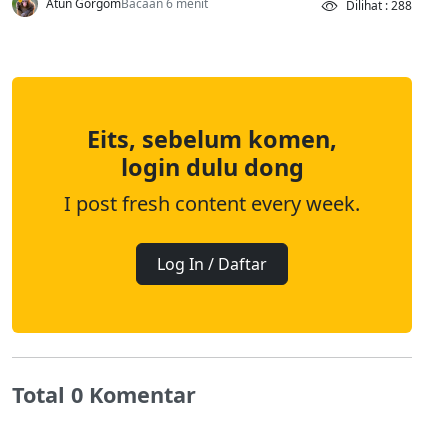
Atun Gorgom
Bacaan 6 menit
Dilihat : 288
Eits, sebelum komen,
login dulu dong
I post fresh content every week.
Log In / Daftar
Total 0 Komentar