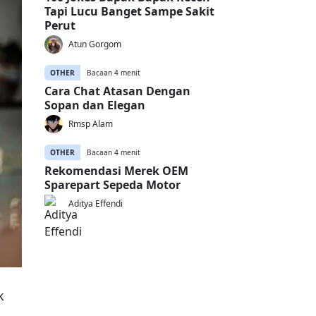
Tapi Lucu Banget Sampe Sakit
Perut
Atun Gorgom
OTHER
Bacaan 4 menit
Cara Chat Atasan Dengan
Sopan dan Elegan
Rmsp Alam
OTHER
Bacaan 4 menit
Rekomendasi Merek OEM
Sparepart Sepeda Motor
Aditya Effendi
k