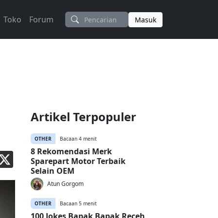
Toko
Forum
Masuk
Artikel Terpopuler
OTHER
Bacaan 4 menit
8 Rekomendasi Merk
Sparepart Motor Terbaik
Selain OEM
Atun Gorgom
OTHER
Bacaan 5 menit
100 Jokes Bapak Bapak Receh