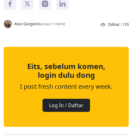
Atun Gorgom
Bacaan 1 menit
Dilihat : 170
Eits, sebelum komen,
login dulu dong
I post fresh content every week.
Log In / Daftar